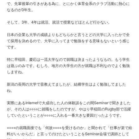
で、先輩後輩の引きがある為に、とにかく体育会系のクラブ活動に熱心に
なるのが3年生。
そして、3年、4年は就活、就活で授業などほとんど行かない。
日本の企業も大学の成績よりもどちらかと言うとどの大学に入ったかで全
て採用を決めるので、大学に入ってまで勉強をする意味もないという感じ
です。
​特に早稲田、慶応は一流大学なので就職は決まったようなもの。もう学生
は遊ぶのみです。むしろ、地方の大学生の方が就職は不利なのでよく勉強
しますね。
新潟の長岡の大学で昔教えてましたが、結構学生はよく勉強してました
ね。
実際にあるInternetで大成功した人の体験談をこの間Seminarで聞きました
が、その人は○○○○に就職をしたのですが、やはり早稲田のRugby部で活躍
していたということが○○○○に入れる一番大きな要因だったようです。
○○○○の就職面接でも「何故○○○○を受けるのか」と聞かれて「仕事が楽で給
料がいいからだ」と言ってのけたということをSeminar会場で講師として