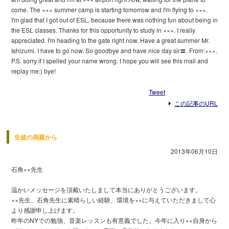
come. The ××× summer camp is starting tomorrow and I'm flying to ×××.
I'm glad that I got out of ESL, because there was nothing fun about being in
the ESL classes. Thanks for this opportunity to study in ×××. I really
appreciated. I'm heading to the gate right now. Have a great summer Mr.
Ishizumi. I have to go now. So goodbye and have nice day sir〓. From:×××.
P.S. sorry if I spelled your name wrong. I hope you will see this mail and
replay me:) bye!
Tweet
この記事のURL
生徒の両親から
2013年06月10日
石角××先生
温かいメッセージを頂戴いたしまして本当にありがとうございます。
××先生、石角先生に素晴らしい経験、環境を××に与えていただきまして心
より感謝申し上げます。
昨年のNYでの勉強、音楽レッスンも有意義でした。今年に入り××自身から