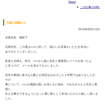
Tweet
この記事のURL
生徒の両親から
2016年09月12日
石角先生 御机下
石角先生、この度は○○○に対して、温かいお言葉をいただき本当に
ありがとうございました。
私達も夫婦も、昨日、○○○から急に先生と奥様宛にメールを送ったよ
と言うので、メールを見せてもらいました。
先生や奥様に多大な心配とお世話をおかけした２年間ではありましたが、
その
事について、○○○が感謝の思いを深く心に刻み、それをきちんと先生と奥
様に
伝える事ができるようになった事に親として本当にただただ嬉しく思いま
した。