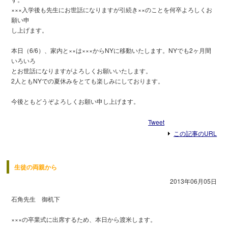
×××入学後も先生にお世話になりますが引続き××のことを何卒よろしくお
願い申
し上げます。
本日（6/6）、家内と××は×××からNYに移動いたします。NYでも2ヶ月間
いろいろ
とお世話になりますがよろしくお願いいたします。
2人ともNYでの夏休みをとても楽しみにしております。
今後ともどうぞよろしくお願い申し上げます。
Tweet
この記事のURL
生徒の両親から
2013年06月05日
石角先生 御机下
×××の卒業式に出席するため、本日から渡米します。