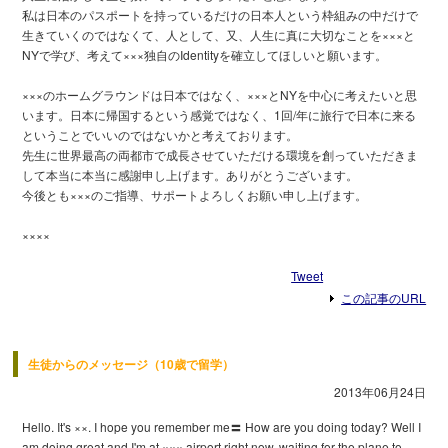
私は日本のパスポートを持っているだけの日本人という枠組みの中だけで
生きていくのではなくて、人として、又、人生に真に大切なことを×××と
NYで学び、考えて×××独自のIdentityを確立してほしいと願います。
×××のホームグラウンドは日本ではなく、×××とNYを中心に考えたいと思
います。日本に帰国するという感覚ではなく、1回/年に旅行で日本に来る
ということでいいのではないかと考えております。
先生に世界最高の両都市で成長させていただける環境を創っていただきま
して本当に本当に感謝申し上げます。ありがとうございます。
今後とも×××のご指導、サポートよろしくお願い申し上げます。
××××
Tweet
この記事のURL
生徒からのメッセージ（10歳で留学）
2013年06月24日
Hello. It's ××. I hope you remember me〓 How are you doing today? Well I
am doing great and I'm at ××× airport right now, waiting for the plane to