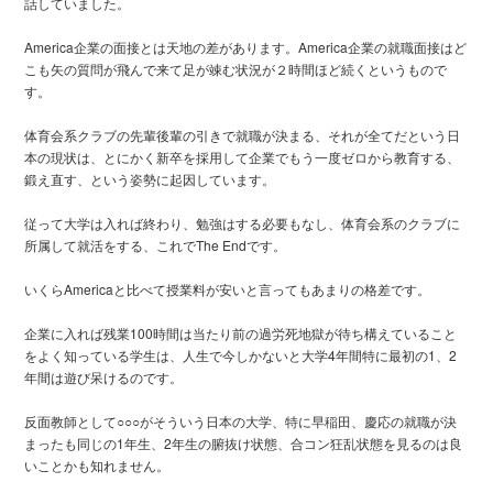
話していました。
​America企業の面接とは天地の差があります。America企業の就職面接はど
こも矢の質問が飛んで来て足が竦む状況が２時間ほど続くというもので
す。
体育会系クラブの先輩後輩の引きで就職が決まる、それが全てだという日
本の現状は、とにかく新卒を採用して企業でもう一度ゼロから教育する、
鍛え直す、という姿勢に起因しています。
従って大学は入れば終わり、勉強はする必要もなし、体育会系のクラブに
所属して就活をする、これでThe Endです。
いくらAmericaと比べて授業料が安いと言ってもあまりの格差です。
企業に入れば残業100時間は当たり前の過労死地獄が待ち構えていること
をよく知っている学生は、人生で今しかないと大学4年間特に最初の1、2
年間は遊び呆けるのです。
反面教師として○○○がそういう日本の大学、特に早稲田、慶応の就職が決
まったも同じの1年生、2年生の腑抜け状態、合コン狂乱状態を見るのは良
いことかも知れません。