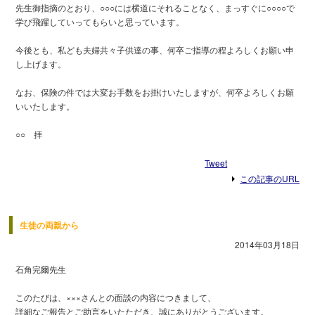
先生御指摘のとおり、○○○には横道にそれることなく、まっすぐに○○○○で
学び飛躍していってもらいと思っています。
今後とも、私ども夫婦共々子供達の事、何卒ご指導の程よろしくお願い申
し上げます。
なお、保険の件では大変お手数をお掛けいたしますが、何卒よろしくお願
いいたします。
○○ 拝
Tweet
この記事のURL
生徒の両親から
2014年03月18日
石角完爾先生
このたびは、×××さんとの面談の内容につきまして、
詳細なご報告とご助言をいたただき、誠にありがとうございます。