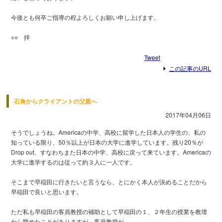
今後とも何卒ご指導の程よろしくお願い申し上げます。
○○ 拝
Tweet
この記事のURL
石角からクライアントの父親へ
2017年04月06日
そうでしょうね。Americaの中学、高校に留学した日本人の学生の、私の
知っている限り、50％以上が日本の大学に進学しています。残り20％が
Drop out、すなわちまた日本の中学、高校に戻って来ています。Americaの
大学に進学するのは従って約３人に一人です。
そこまで早稲田に行きたいと言うなら、とにかく本人が決めることだから
早稲田で良いと思います。
ただ私も早稲田の客員教授の補助として早稲田の１、２年生の授業を教壇
から眺めたことがありますが、客員教授が