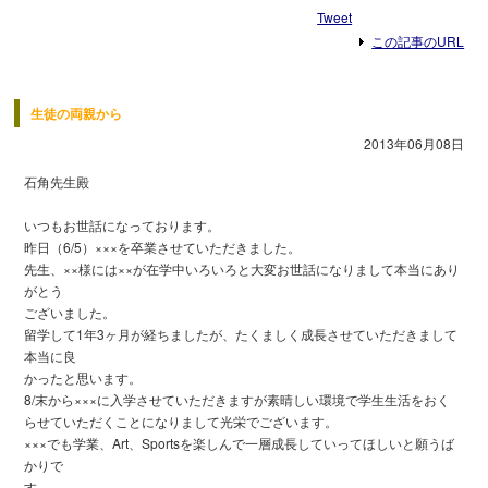
Tweet
この記事のURL
生徒の両親から
2013年06月08日
石角先生殿
いつもお世話になっております。
昨日（6/5）×××を卒業させていただきました。
先生、××様には××が在学中いろいろと大変お世話になりまして本当にあり
がとう
ございました。
留学して1年3ヶ月が経ちましたが、たくましく成長させていただきまして
本当に良
かったと思います。
8/末から×××に入学させていただきますが素晴しい環境で学生生活をおく
らせていただくことになりまして光栄でございます。
×××でも学業、Art、Sportsを楽しんで一層成長していってほしいと願うば
かりで
す。