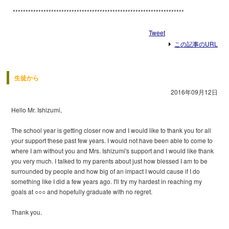
​ *******************************************************************
Tweet
この記事のURL
生徒から
2016年09月12日
Hello Mr. Ishizumi,
The school year is getting closer now and I would like to thank you for all
your support these past few years. I would not have been able to come to
where I am without you and Mrs. Ishizumi's support and I would like thank
you very much. I talked to my parents about just how blessed I am to be
surrounded by people and how big of an impact I would cause if I do
something like I did a few years ago. I'll try my hardest in reaching my
goals at ○○○ and hopefully graduate with no regret.
Thank you.