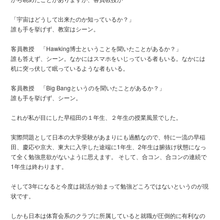
「宇宙はどうして出来たのか知っているか？」
誰も手を挙げず、教室はシーン。
客員教授 「Hawking博士ということを聞いたことがあるか？」
誰も答えず、シーン。なかにはスマホをいじっている者もいる。なかには
机に突っ伏して眠っているような者もいる。
客員教授 「Big Bangというのを聞いたことがあるか？」
誰も手を挙げず、シーン。
これが私が目にした早稲田の１年生、２年生の授業風景でした。
実際問題として日本の大学受験があまりにも過酷なので、特に一流の早稲
田、慶応や京大、東大に入学した途端に1年生、2年生は腑抜け状態になっ
て全く勉強意欲がないように思えます。 そして、合コン、合コンの連続で
1年生は終わります。
そして3年になると今度は就活が始まって勉強どころではないというのが現
状です。
しかも日本は体育会系のクラブに所属していると就職が圧倒的に有利なの