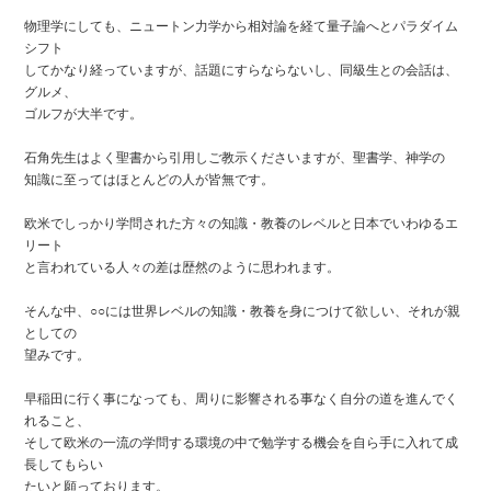
物理学にしても、ニュートン力学から相対論を経て量子論へとパラダイム
シフト
してかなり経っていますが、話題にすらならないし、同級生との会話は、
グルメ、
ゴルフが大半です。
石角先生はよく聖書から引用しご教示くださいますが、聖書学、神学の
知識に至ってはほとんどの人が皆無です。
欧米でしっかり学問された方々の知識・教養のレベルと日本でいわゆるエ
リート
と言われている人々の差は歴然のように思われます。
そんな中、○○には世界レベルの知識・教養を身につけて欲しい、それが親
としての
望みです。
早稲田に行く事になっても、周りに影響される事なく自分の道を進んでく
れること、
そして欧米の一流の学問する環境の中で勉学する機会を自ら手に入れて成
長してもらい
たいと願っております。