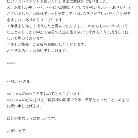
ピアノとバイオリンを習いたいと音楽に意欲的になりました。
又、お忙しい中、×××、×××にも訪問いただいて心強いサポートありがとう
ございました。お陰様で×××を卒業して×××に入学させていただくことがで
きました。ありがとうございます。
１年前より逞しく成長したと喜んでおります。これからも×××でいろいろ
なことをしっかり学んで自分の人生を生き抜いて行けるように成長してほ
しいと願っております。
今後もご指導、ご支援をお願いしたく存じます。
どうぞよろしくお願い申し上げます。
××××
××様、××さま、
××ちゃんの×××ご卒業おめでとうございます。
××ちゃんのがんばりとご両親様の応援で立派に卒業なさったこと、心より
お祝い申し上げます。
自分の事のように嬉しいです。
お祝いまで。