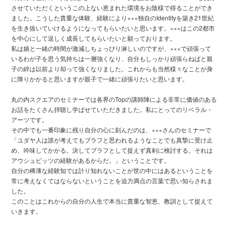
させていただくというこの上ない恵まれた環境をお陰様で得ることができ
ました。こうした貴重な体験、経験により×××独自のIdentityを築き21世紀
を生き抜いていけるようになってもらいたいと思います。×××はこの2都市
を中心にして逞しく成長してもらいたいと願っております。
私は娘と一緒の時間が激減しちょっぴり淋しいのですが、×××で頑張って
いるわが子を思う気持ちは一層強くなり、自分もしっかり頑張らねばと親
子の絆は以前より却って強くなりました。これからも当然様々なことが身
に降りかかると思いますが親子で一緒に頑張りたいと思います。
丸の内スクエアのセミナーでは各界のTopの講師陣による非常に価値のある
お話をたくさん拝聴し学ばせていただきました。私にとってのリベラル・
アーツです。
その中でも一番印象に残り自分の心に刻んだのは、×××さんのセミナーで
「ユダヤ人は誰が考えてもブラフと思われるようなことでも真摯に受け止
め、吟味してかかる。決してブラフとして捉えず真剣に検討する。それは
アウシュビッツの経験があるからだ。」ということです。
自分の稀薄な経験知では計り知れないことが世の中にはあるということを
常に考えなくてはならないということを迫力満点の言葉で思い知らされま
した。
このことはこれからの自分の人生で本当に貴重な智恵、教訓として捉えて
いきます。