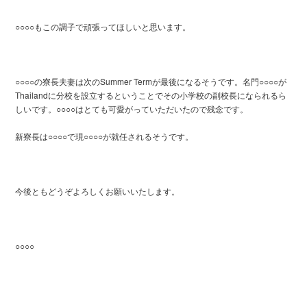
○○○○もこの調子で頑張ってほしいと思います。
○○○○の寮長夫妻は次のSummer Termが最後になるそうです。名門○○○○が
Thailandに分校を設立するということでその小学校の副校長になられるら
しいです。○○○○はとても可愛がっていただいたので残念です。
新寮長は○○○○で現○○○○が就任されるそうです。
今後ともどうぞよろしくお願いいたします。
○○○○